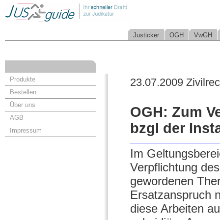
Justicker
OGH
VwGH
Produkte
23.07.2009 Zivilrec
Bestellen
Über uns
OGH: Zum Ve
AGB
bzgl der Inst
Impressum
Im Geltungsberei
Verpflichtung de
gewordenen Therm
Ersatzanspruch 
diese Arbeiten a