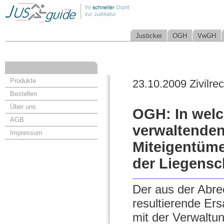
Justicker
OGH
VwGH
Produkte
23.10.2009 Zivilrec
Bestellen
Über uns
OGH: In welc
AGB
verwaltenden
Impressum
Miteigentüme
der Liegensc
Der aus der Abr
resultierende Er
mit der Verwaltu