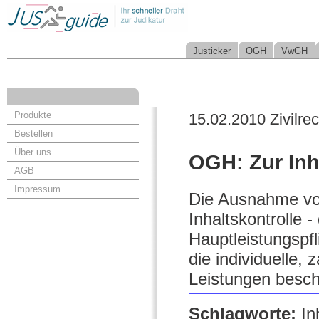
Justicker
OGH
VwGH
Produkte
15.02.2010 Zivilrec
Bestellen
Über uns
OGH: Zur Inh
AGB
Impressum
Die Ausnahme vo
Inhaltskontrolle 
Hauptleistungspfl
die individuelle
Leistungen besch
Schlagworte:
In