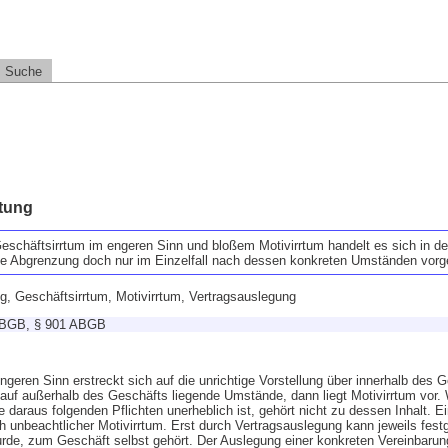
Suche
tung
schäftsirrtum im engeren Sinn und bloßem Motivirrtum handelt es sich in d
die Abgrenzung doch nur im Einzelfall nach dessen konkreten Umständen v
g, Geschäftsirrtum, Motivirrtum, Vertragsauslegung
ABGB, § 901 ABGB
eren Sinn erstreckt sich auf die unrichtige Vorstellung über innerhalb des 
 auf außerhalb des Geschäfts liegende Umstände, dann liegt Motivirrtum vor. 
e daraus folgenden Pflichten unerheblich ist, gehört nicht zu dessen Inhalt. E
ch unbeachtlicher Motivirrtum. Erst durch Vertragsauslegung kann jeweils festg
urde, zum Geschäft selbst gehört. Der Auslegung einer konkreten Vereinbaru