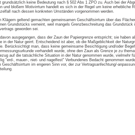
it grundsätzlich keine Bedeutung nach § 502 Abs 1 ZPO zu. Auch bei der Ab
n und bloßem Motivirrtum handelt es sich in der Regel um keine erhebliche R
inzelfall nach dessen konkreten Umständen vorgenommen werden.
den Klägern geltend gemachten gemeinsamen Geschäftsirrtum über das Fläc
nen Grundstücks verneint, weil mangels Grenzbeschreitung das Grundstück 
vertrags geworden sei.
 davon ausgegangen, dass der Zaun der Papiergrenze entspricht; sie haben a
in der Natur geirrt. Entscheidend ist aber, ob die Maßgeblichkeit der Naturg
e. Berücksichtigt man, dass keine gemeinsame Besichtigung und/oder Bege
 Vermessungsurkunde verhandelt wurde, ohne den Zaun als Grenze je zu themat
Bezug auf die tatsächliche Situation in der Natur genommen wurde, vielmehr fü
llig "erd-, mauer-, niet- und nagelfest" Verbundenes Bedacht genommen wurde,
n Geschäftsirrtum im engeren Sinn vor, der zur Vertragsanfechtung/-anpassung
teilung.