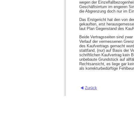
wegen der Einzelfallbezogenhe
Geschäftsirrtum im engeren Sin
die Abgrenzung doch nur im E
Das Erstgericht hat den von 
gekauften, erst herausgemesse
laut Plan Gegenstand des Kauf
Beide Vertragsseiten sind zwar
Verlauf der vermessenen Grenze 
des Kaufvertrags gemacht wurd
stattfand, (nur) auf Basis der
schriftlichen Kaufvertrag kein 
unbebaute Grundstück auf allfä
Rechtsansicht, es liege gar kei
als korrekturbedürftige Fehlbeur
Zurück