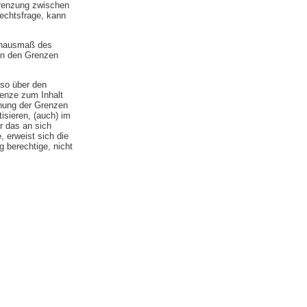
grenzung zwischen
echtsfrage, kann
henausmaß des
in den Grenzen
lso über den
renze zum Inhalt
hung der Grenzen
isieren, (auch) im
r das an sich
 erweist sich die
 berechtige, nicht