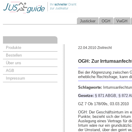
Justicker
OGH
VwGH
Produkte
22.04.2010 Zivilrecht
Bestellen
OGH: Zur Irrtumsanfech
Über uns
AGB
Bei der Abgrenzung zwischen Ge
erhebliche Rechtsfrage, kann 
Impressum
Schlagworte:
Irrtumsanfechtun
Gesetze:
§ 871 ABGB, § 872 
GZ 7 Ob 178/09s, 03.03.2010
OGH: Der Geschäftsirrtum im eng
Punkte; bezieht sich der Irrtum
Auslegung eines Vertrags für di
Irrtum wäre nur ein grundsätzli
der Umstand, über den geirrt w