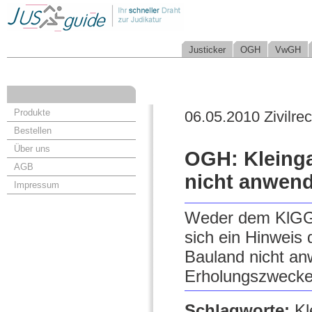
Justicker
OGH
VwGH
Produkte
06.05.2010 Zivilrec
Bestellen
Über uns
OGH: Kleinga
AGB
nicht anwen
Impressum
Weder dem KlGG 
sich ein Hinweis
Bauland nicht anw
Erholungszwecke
Schlagworte:
Kl