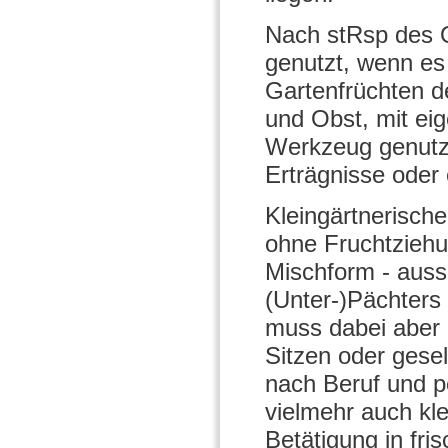
Nach stRsp des O
genutzt, wenn es
Gartenfrüchten d
und Obst, mit ei
Werkzeug genutzt
Erträgnisse oder 
Kleingärtnerisch
ohne Fruchtziehun
Mischform - auss
(Unter-)Pächters 
muss dabei aber 
Sitzen oder gese
nach Beruf und p
vielmehr auch kle
Betätigung in fri