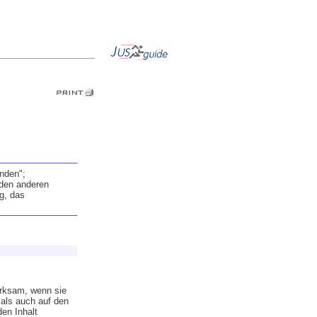
unden";
 den anderen
g, das
irksam, wenn sie
 als auch auf den
den Inhalt