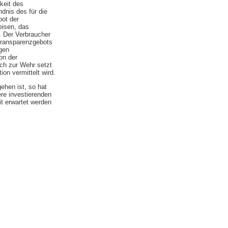
keit des
dnis des für die
bot der
eisen, das
. Der Verbraucher
Transparenzgebots
gen
on der
ich zur Wehr setzt
ion vermittelt wird.
ehen ist, so hat
re investierenden
t erwartet werden