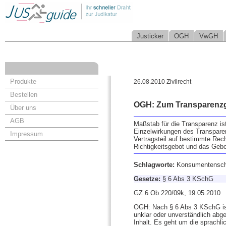
Justicker
OGH
VwGH
Produkte
26.08.2010 Zivilrecht
Bestellen
OGH: Zum Transparenzg
Über uns
AGB
Maßstab für die Transparenz ist
Einzelwirkungen des Transparen
Impressum
Vertragsteil auf bestimmte Rec
Richtigkeitsgebot und das Gebot
Schlagworte:
Konsumentenschu
Gesetze:
§ 6 Abs 3 KSchG
GZ 6 Ob 220/09k, 19.05.2010
OGH: Nach § 6 Abs 3 KSchG ist
unklar oder unverständlich abge
Inhalt. Es geht um die sprachli