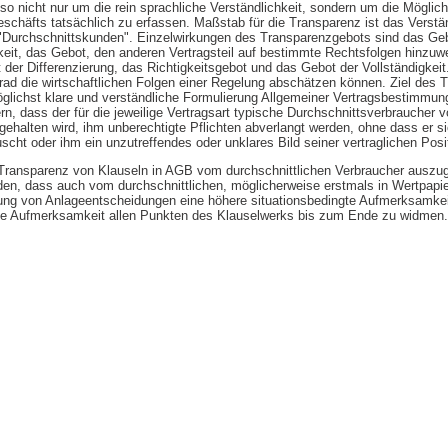
o nicht nur um die rein sprachliche Verständlichkeit, sondern um die Möglich
schäfts tatsächlich zu erfassen. Maßstab für die Transparenz ist das Verstän
n "Durchschnittskunden". Einzelwirkungen des Transparenzgebots sind das Ge
keit, das Gebot, den anderen Vertragsteil auf bestimmte Rechtsfolgen hinzuw
der Differenzierung, das Richtigkeitsgebot und das Gebot der Vollständigkeit
ad die wirtschaftlichen Folgen einer Regelung abschätzen können. Ziel des 
öglichst klare und verständliche Formulierung Allgemeiner Vertragsbestimmun
rn, dass der für die jeweilige Vertragsart typische Durchschnittsverbraucher v
ehalten wird, ihm unberechtigte Pflichten abverlangt werden, ohne dass er s
scht oder ihm ein unzutreffendes oder unklares Bild seiner vertraglichen Posit
Transparenz von Klauseln in AGB vom durchschnittlichen Verbraucher auszug
en, dass auch vom durchschnittlichen, möglicherweise erstmals in Wertpapie
ung von Anlageentscheidungen eine höhere situationsbedingte Aufmerksamkei
ne Aufmerksamkeit allen Punkten des Klauselwerks bis zum Ende zu widmen.