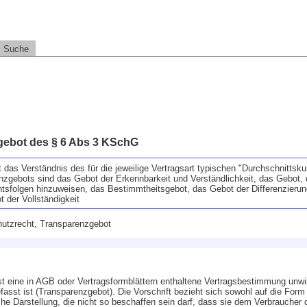
Suche
ebot des § 6 Abs 3 KSchG
 das Verständnis des für die jeweilige Vertragsart typischen "Durchschnittsk
zgebots sind das Gebot der Erkennbarkeit und Verständlichkeit, das Gebot,
htsfolgen hinzuweisen, das Bestimmtheitsgebot, das Gebot der Differenzierun
 der Vollständigkeit
tzrecht, Transparenzgebot
 eine in AGB oder Vertragsformblättern enthaltene Vertragsbestimmung unw
fasst ist (Transparenzgebot). Die Vorschrift bezieht sich sowohl auf die Form
che Darstellung, die nicht so beschaffen sein darf, dass sie dem Verbraucher 