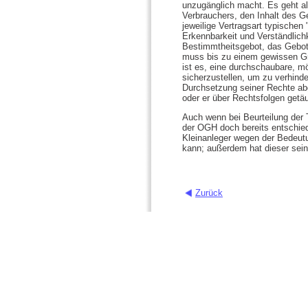
unzugänglich macht. Es geht als
Verbrauchers, den Inhalt des Ge
jeweilige Vertragsart typische
Erkennbarkeit und Verständlich
Bestimmtheitsgebot, das Gebot 
muss bis zu einem gewissen Gr
ist es, eine durchschaubare, m
sicherzustellen, um zu verhinde
Durchsetzung seiner Rechte abg
oder er über Rechtsfolgen getäu
Auch wenn bei Beurteilung der 
der OGH doch bereits entschied
Kleinanleger wegen der Bedeut
kann; außerdem hat dieser sei
Zurück