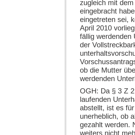
zugleich mit dem
eingebracht habe.
eingetreten sei,
April 2010 vorlie
fällig werdenden 
der Vollstreckbar
unterhaltsvorsch
Vorschussantrags
ob die Mutter übe
werdenden Unterh
OGH: Da § 3 Z 2 
laufenden Unterha
abstellt, ist es 
unerheblich, ob a
gezahlt werden.
weiters nicht meh