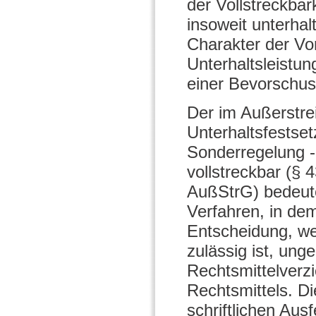
der Vollstreckbar
insoweit unterhal
Charakter der Vor
Unterhaltsleist
einer Bevorschus
Der im Außerstre
Unterhaltsfestse
Sonderregelung - 
vollstreckbar (§ 
AußStrG) bedeute
Verfahren, in dem 
Entscheidung, we
zulässig ist, ung
Rechtsmittelverz
Rechtsmittels. Di
schriftlichen Aus