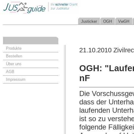
Justicker
OGH
VwGH
Produkte
21.10.2010 Zivilrec
Bestellen
Über uns
OGH: "Laufen
AGB
nF
Impressum
Die Vorschussgew
dass der Unterhal
laufenden Unterha
ist so zu versteh
folgende Fälligke