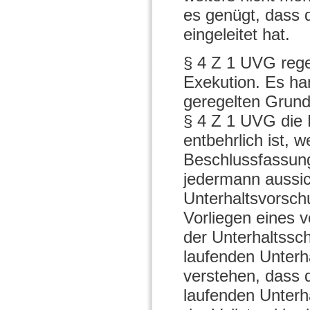
es genügt, dass
eingeleitet hat.
§ 4 Z 1 UVG regel
Exekution. Es ha
geregelten Grundf
§ 4 Z 1 UVG die 
entbehrlich ist, w
Beschlussfassung
jedermann aussic
Unterhaltsvorsc
Vorliegen eines v
der Unterhaltssch
laufenden Unterha
verstehen, dass d
laufenden Unterha