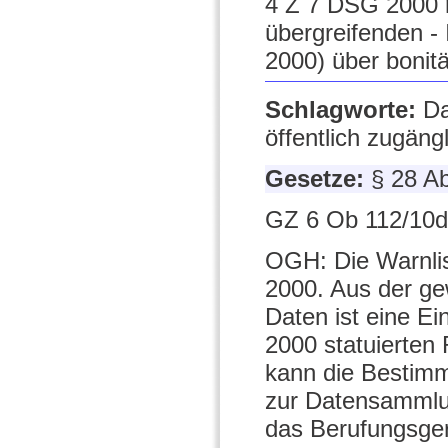
4 Z 7 DSG 2000 no
übergreifenden -
2000) über bonitä
Schlagworte:
Da
öffentlich zugän
Gesetze:
§ 28 A
GZ 6 Ob 112/10d
OGH: Die Warnlis
2000. Aus der gew
Daten ist eine E
2000 statuierten 
kann die Bestimm
zur Datensammlun
das Berufungsger