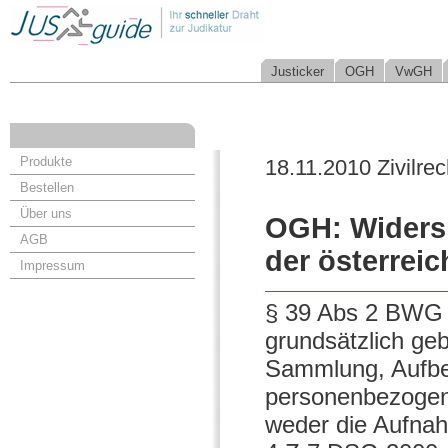
Justicker
OGH
VwGH
Produkte
18.11.2010 Zivilrec
Bestellen
Über uns
OGH: Widers
AGB
der österreic
Impressum
§ 39 Abs 2 BWG s
grundsätzlich geb
Sammlung, Aufbe
personenbezogen
weder die Aufna