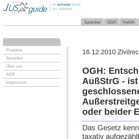
Justicker
OGH
VwGH
Produkte
16.12.2010 Zivilrec
Bestellen
Über uns
OGH: Entsche
AGB
AußStrG - ist
Impressum
geschlossener
Außerstreitge
oder beider 
Das Gesetz kennt
taxativ aufgezäh