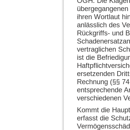
OGH: Die Klägeri
übergegangenen 
ihren Wortlaut h
anlässlich des Ve
Rückgriffs- und 
Schadenersatzan
vertraglichen Sc
ist die Befriedig
Haftpflichtversi
ersetzenden Dritt
Rechnung (§§ 74 
entsprechende A
verschiedenen Ve
Kommt die Hauptl
erfasst die Schut
Vermögensschäde