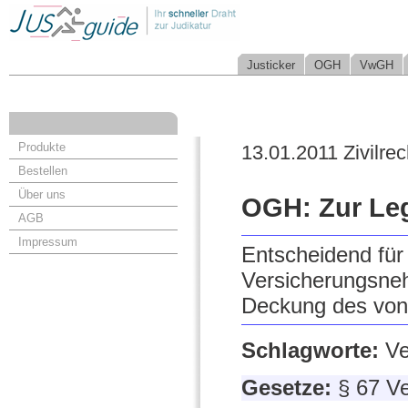
Justicker
OGH
VwGH
Produkte
13.01.2011 Zivilrec
Bestellen
Über uns
OGH: Zur Leg
AGB
Impressum
Entscheidend für
Versicherungsnehm
Deckung des von 
Schlagworte:
Ve
Gesetze:
§ 67 V