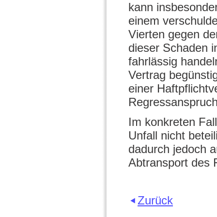
kann insbesonder
einem verschuld
Vierten gegen den
dieser Schaden in
fahrlässig hande
Vertrag begünstig
einer Haftpflicht
Regressanspruch 
Im konkreten Fal
Unfall nicht betei
dadurch jedoch au
Abtransport des 
Zurück