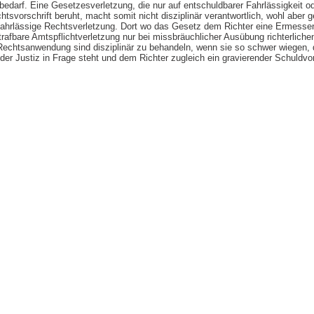
bedarf. Eine Gesetzesverletzung, die nur auf entschuldbarer Fahrlässigkeit od
htsvorschrift beruht, macht somit nicht disziplinär verantwortlich, wohl aber 
 fahrlässige Rechtsverletzung. Dort wo das Gesetz dem Richter eine Ermess
 strafbare Amtspflichtverletzung nur bei missbräuchlicher Ausübung richterlic
Rechtsanwendung sind disziplinär zu behandeln, wenn sie so schwer wiegen,
 der Justiz in Frage steht und dem Richter zugleich ein gravierender Schuldv