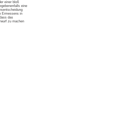
er einer bloß
gegebenenfalls eine
ensentscheidung
hen Ermessens in
 dass das
orwurf zu machen