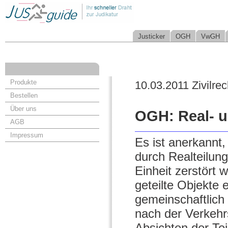
Justicker
OGH
VwGH
Produkte
10.03.2011 Zivilrec
Bestellen
Über uns
OGH: Real- un
AGB
Impressum
Es ist anerkannt
durch Realteilung
Einheit zerstört w
geteilte Objekte 
gemeinschaftlich b
nach der Verkehr
Absichten der Tei