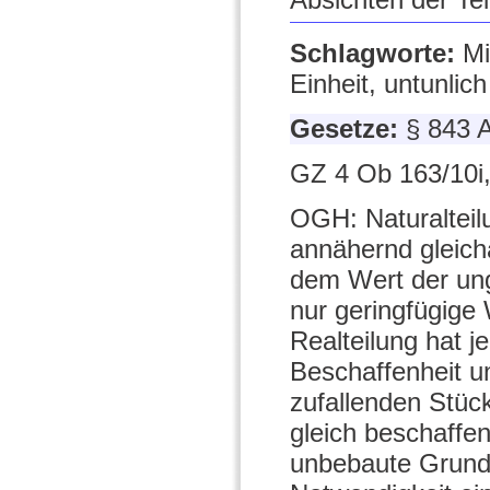
Schlagworte:
Mi
Einheit, untunlich
Gesetze:
§ 843 
GZ 4 Ob 163/10i,
OGH: Naturalteil
annähernd gleich
dem Wert der ung
nur geringfügige
Realteilung hat j
Beschaffenheit u
zufallenden Stüc
gleich beschaffen
unbebaute Grunds