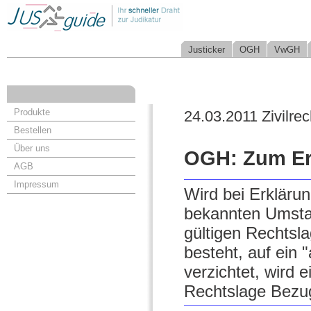
Justicker
OGH
VwGH
Produkte
24.03.2011 Zivilrec
Bestellen
Über uns
OGH: Zum Erb
AGB
Impressum
Wird bei Erkläru
bekannten Umstan
gültigen Rechtsl
besteht, auf ein 
verzichtet, wird 
Rechtslage Bez