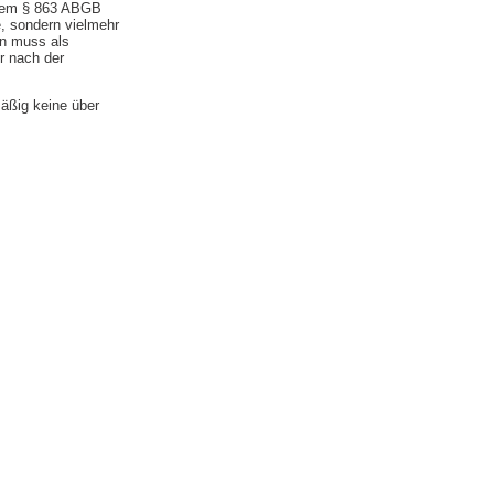
s gem § 863 ABGB
e, sondern vielmehr
en muss als
 nach der
äßig keine über