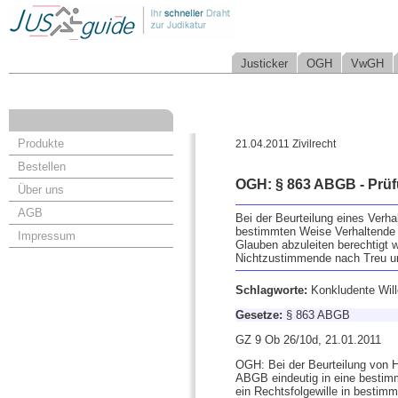
Justicker
OGH
VwGH
Produkte
21.04.2011 Zivilrecht
Bestellen
OGH: § 863 ABGB - Prüf
Über uns
AGB
Bei der Beurteilung eines Verh
bestimmten Weise Verhaltende a
Impressum
Glauben abzuleiten berechtig
Nichtzustimmende nach Treu un
Schlagworte:
Konkludente Wil
Gesetze:
§ 863 ABGB
GZ 9 Ob 26/10d, 21.01.2011
OGH: Bei der Beurteilung von H
ABGB eindeutig in eine bestimm
ein Rechtsfolgewille in bestimm