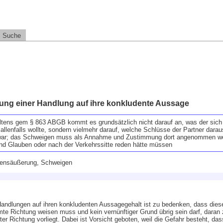
Suche
ung einer Handlung auf ihre konkludente Aussage
altens gem § 863 ABGB kommt es grundsätzlich nicht darauf an, was der sich 
llenfalls wollte, sondern vielmehr darauf, welche Schlüsse der Partner dara
t war; das Schweigen muss als Annahme und Zustimmung dort angenommen we
d Glauben oder nach der Verkehrssitte reden hätte müssen
lensäußerung, Schweigen
andlungen auf ihren konkludenten Aussagegehalt ist zu bedenken, dass dies
te Richtung weisen muss und kein vernünftiger Grund übrig sein darf, daran 
ter Richtung vorliegt. Dabei ist Vorsicht geboten, weil die Gefahr besteht, 