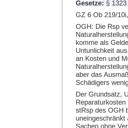
Gesetze:
§ 132
GZ 6 Ob 219/10i,
OGH: Die Rsp ver
Naturalherstellun
komme als Gelder
Untunlichkeit au
an Kosten und Müh
Naturalherstellu
aber das Ausmaß d
Schädigers wenig
Der Grundsatz, Un
Reparaturkosten 
stRsp des OGH be
uneingeschränkt 
Sachen ohne Verk