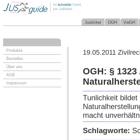
Justicker
OGH
VwGH
Produkte
19.05.2011 Zivilrec
Bestellen
Über uns
OGH: § 1323 
AGB
Naturalherst
Impressum
Tunlichkeit bildet
Naturalherstellun
macht unverhältn
Schlagworte:
Sc