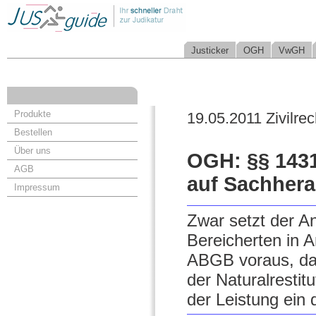
Justicker
OGH
VwGH
Produkte
19.05.2011 Zivilrec
Bestellen
Über uns
OGH: §§ 1431
AGB
auf Sachhera
Impressum
Zwar setzt der 
Bereicherten in 
ABGB voraus, dass
der Naturalresti
der Leistung ein