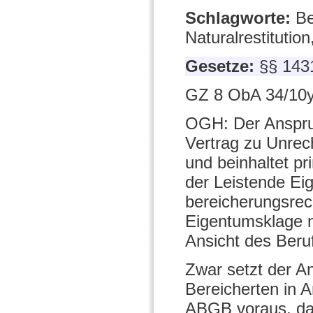
Schlagworte:
Be
Naturalrestitutio
Gesetze:
§§ 143
GZ 8 ObA 34/10y
OGH: Der Anspruc
Vertrag zu Unrec
und beinhaltet p
der Leistende Ei
bereicherungsrec
Eigentumsklage n
Ansicht des Beruf
Zwar setzt der 
Bereicherten in 
ABGB voraus, dass