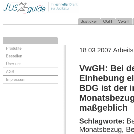
Justicker
OGH
VwGH
Produkte
18.03.2007 Arbeits
Bestellen
Über uns
VwGH: Bei de
AGB
Einhebung ei
Impressum
BDG ist der 
Monatsbezug,
maßgeblich
Schlagworte:
Be
Monatsbezug, B