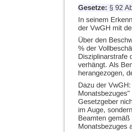
Gesetze:
§ 92 A
In seinem Erkenn
der VwGH mit der 
Über den Beschw
% der Vollbeschä
Disziplinarstrafe
verhängt. Als B
herangezogen, de
Dazu der VwGH: 
Monatsbezuges" i
Gesetzgeber nich
im Auge, sondern
Beamten gemäß §
Monatsbezuges auf