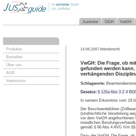
Justicker
OGH
VwGH
Produkte
14.06.2007 Arbeitsrecht
Bestellen
VwGH: Die Frage, ob mit
Über uns
gefunden werden kann, i
AGB
verhängenden Disziplina
Impressum
Schlagworte:
Beamtendienstrec
Gesetze:
§ 125a Abs 3 Z 4 BD
In seinem Erkenntnis vom 19.04
Der Beschwerdeführer (Zollbea
(strafrechtliche Verurteilung 
vor dem VwGH angefochtenen Be
mündlichen Berufungsverhandlu
gemäß § 66 Abs 4 AVG iVm §§ 1
Dazu der VwGH: Die Frage, ob 