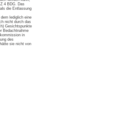
3 Z 4 BDG. Das
als die Entlassung
dem lediglich eine
uch nicht durch das
ich) Gesichtspunkte
ter Bedachtnahme
erkommission in
fung des
ätte sie nicht von