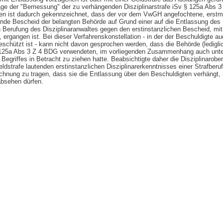
Frage der "Bemessung" der zu verhängenden Disziplinarstrafe iSv § 125a Abs 
en ist dadurch gekennzeichnet, dass der vor dem VwGH angefochtene, erstm
nde Bescheid der belangten Behörde auf Grund einer auf die Entlassung des
Berufung des Disziplinaranwaltes gegen den erstinstanzlichen Bescheid, mit 
 ergangen ist. Bei dieser Verfahrenskonstellation - in der der Beschuldigte a
geschützt ist - kann nicht davon gesprochen werden, dass die Behörde (ledigl
§ 125a Abs 3 Z 4 BDG verwendeten, im vorliegenden Zusammenhang auch un
egriffes in Betracht zu ziehen hatte. Beabsichtigte daher die Disziplinarob
ldstrafe lautenden erstinstanzlichen Disziplinarerkenntnisses einer Strafberu
chnung zu tragen, dass sie die Entlassung über den Beschuldigten verhängt, h
absehen dürfen.