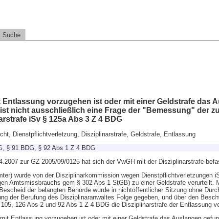
Suche
 Entlassung vorzugehen ist oder mit einer Geldstrafe das 
st nicht ausschließlich eine Frage der "Bemessung" der z
rstrafe iSv § 125a Abs 3 Z 4 BDG
ht, Dienstpflichtverletzung, Disziplinarstrafe, Geldstrafe, Entlassung
G, § 91 BDG, § 92 Abs 1 Z 4 BDG
.2007 zur GZ 2005/09/0125 hat sich der VwGH mit der Disziplinarstrafe befa
mter) wurde von der Disziplinarkommission wegen Dienstpflichtverletzungen 
wegen Amtsmissbrauchs gem § 302 Abs 1 StGB) zu einer Geldstrafe verurteilt.
scheid der belangten Behörde wurde in nichtöffentlicher Sitzung ohne Durch
ng der Berufung des Disziplinaranwaltes Folge gegeben, und über den Besch
05, 126 Abs 2 und 92 Abs 1 Z 4 BDG die Disziplinarstrafe der Entlassung v
mit Entlassung vorzugehen ist oder mit einer Geldstrafe das Auslangen gefu