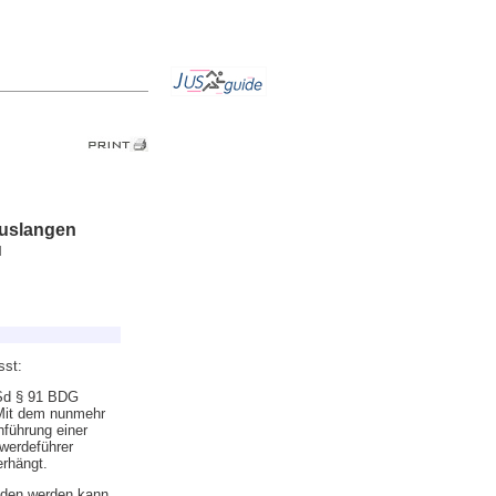
Auslangen
u
sst:
iSd § 91 BDG
 Mit dem nunmehr
führung einer
werdeführer
erhängt.
nden werden kann,