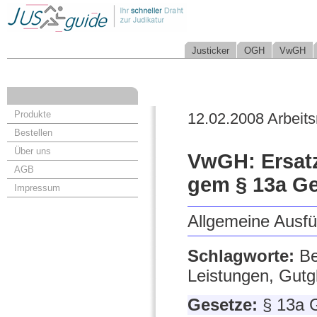
Justicker
OGH
VwGH
Produkte
12.02.2008 Arbeits
Bestellen
Über uns
VwGH: Ersat
AGB
gem § 13a G
Impressum
Allgemeine Ausf
Schlagworte:
Be
Leistungen, Gutgl
Gesetze:
§ 13a