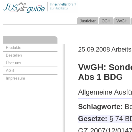
Justicker
OGH
VwGH
Produkte
25.09.2008 Arbeits
Bestellen
Über uns
VwGH: Sonde
AGB
Abs 1 BDG
Impressum
Allgemeine Ausf
Schlagworte:
Be
Gesetze:
§ 74 
GZ 2007/12/0147