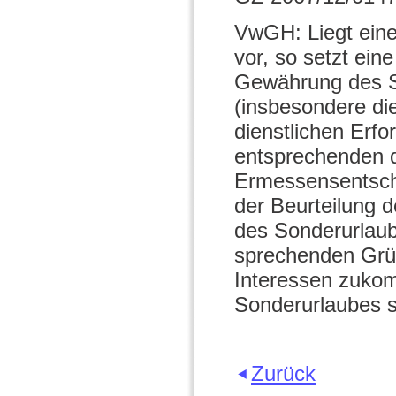
VwGH: Liegt eine
vor, so setzt ei
Gewährung des So
(insbesondere di
dienstlichen Erfo
entsprechenden di
Ermessensentsche
der Beurteilung 
des Sonderurlaub
sprechenden Grü
Interessen zukom
Sonderurlaubes s
Zurück