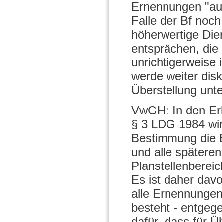
Ernennungen "au
Falle der Bf noch
höherwertige Dien
entsprächen, die 
unrichtigerweise
werde weiter diskr
Überstellung unt
VwGH: In den Er
§ 3 LDG 1984 wir
Bestimmung die 
und alle spätere
Planstellenberei
Es ist daher da
alle Ernennungen
besteht - entgeg
dafür, dass für Ü