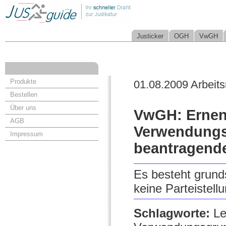
Justicker
OGH
VwGH
Produkte
01.08.2009 Arbeits
Bestellen
Über uns
VwGH: Ernen
AGB
Verwendungsg
Impressum
beantragend
Es besteht grund
keine Parteistell
Schlagworte:
Le