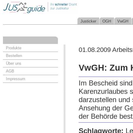
Justicker
OGH
VwGH
Produkte
01.08.2009 Arbeits
Bestellen
Über uns
VwGH: Zum K
AGB
Impressum
Im Bescheid sind
Karenzurlaubes s
darzustellen und
Ansehung der Ge
der Behörde best
Schlagworte:
Le