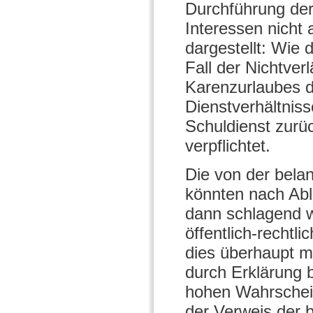
Durchführung de
Interessen nicht 
dargestellt: Wie
Fall der Nichtve
Karenzurlaubes de
Dienstverhältnisse
Schuldienst zurü
verpflichtet.
Die von der bela
könnten nach Abl
dann schlagend we
öffentlich-rechtli
dies überhaupt m
durch Erklärung 
hohen Wahrscheinl
der Verweis der 