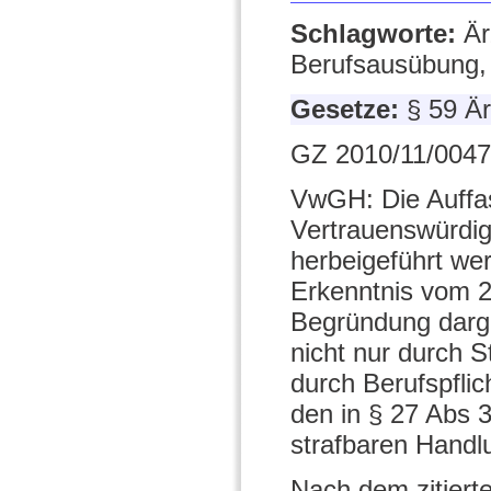
Schlagworte:
Är
Berufsausübung, B
Gesetze:
§ 59 Ä
GZ 2010/11/0047
VwGH: Die Auffas
Vertrauenswürdig
herbeigeführt we
Erkenntnis vom 2
Begründung darge
nicht nur durch 
durch Berufspflic
den in § 27 Abs
strafbaren Handl
Nach dem zitierte