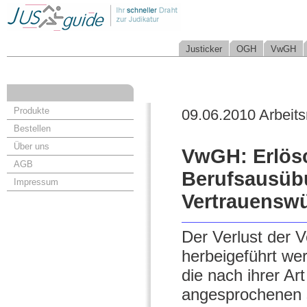
Justicker
OGH
VwGH
Produkte
09.06.2010 Arbeits
Bestellen
Über uns
VwGH: Erlösc
AGB
Berufsausübu
Impressum
Vertrauenswü
Der Verlust der V
herbeigeführt we
die nach ihrer A
angesprochenen s