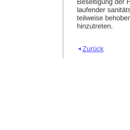
Beseitigung der 
laufender sanität
teilweise behobe
hinzutreten.
Zurück