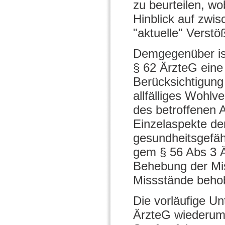
zu beurteilen, wo
Hinblick auf zwi
"aktuelle" Verstö
Demgegenüber ist
§ 62 ÄrzteG eine 
Berücksichtigun
allfälliges Wohlv
des betroffenen A
Einzelaspekte der
gesundheitsgefäh
gem § 56 Abs 3 Ä
Behebung der Miss
Missstände behob
Die vorläufige U
ÄrzteG wiederum k