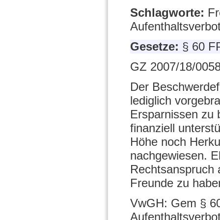
Schlagworte:
Fr
Aufenthaltsverbo
Gesetze:
§ 60 
GZ 2007/18/0058
Der Beschwerdefü
lediglich vorgebr
Ersparnissen zu 
finanziell unters
Höhe noch Herkun
nachgewiesen. Eb
Rechtsanspruch a
Freunde zu habe
VwGH: Gem § 60 
Aufenthaltsverbo