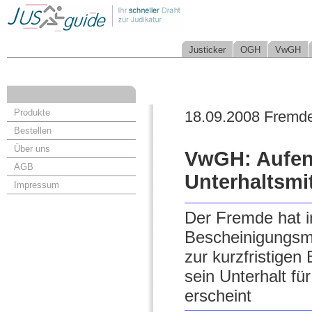
Justicker
OGH
VwGH
Produkte
18.09.2008 Fremd
Bestellen
Über uns
VwGH: Aufent
AGB
Unterhaltsmit
Impressum
Der Fremde hat in
Bescheinigungsmit
zur kurzfristigen
sein Unterhalt fü
erscheint