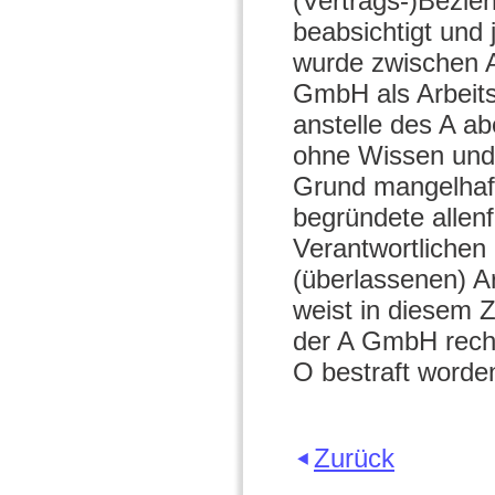
(Vertrags-)Bezieh
beabsichtigt und
wurde zwischen 
GmbH als Arbeits
anstelle des A a
ohne Wissen und 
Grund mangelhaft
begründete allenf
Verantwortlichen
(überlassenen) A
weist in diesem 
der A GmbH recht
O bestraft worden
Zurück