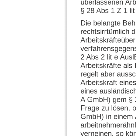
überlassenen Arb
§ 28 Abs 1 Z 1 li
Die belangte Beh
rechtsirrtümlich
Arbeitskräfteüber
verfahrensgegens
2 Abs 2 lit e Au
Arbeitskräfte als
regelt aber aussc
Arbeitskraft eine
eines ausländisc
A GmbH) gem § 2 
Frage zu lösen, o
GmbH) in einem Ar
arbeitnehmerähnli
verneinen, so kön