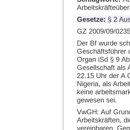
Arbeitskräfteübe
Gesetze:
§ 2 Au
GZ 2009/09/0235
Der Bf wurde schu
Geschäftsführer 
Organ iSd § 9 A
Gesellschaft als
22.15 Uhr der A 
Nigeria, als Arbe
keine arbeitsmark
gewesen sei.
VwGH: Auf Grund
Arbeitskräften, d
vereinbaren. Gem