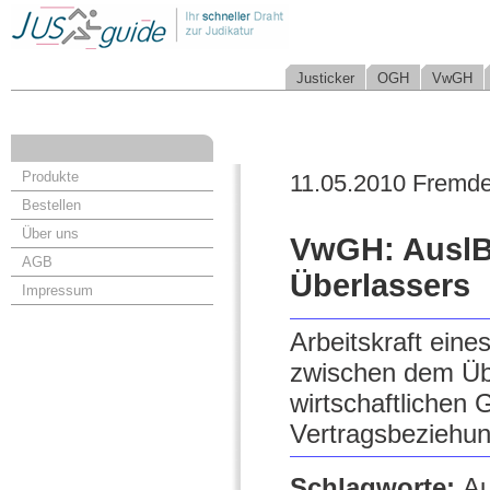
Justicker
OGH
VwGH
Produkte
11.05.2010 Fremde
Bestellen
Über uns
VwGH: AuslB
AGB
Überlassers
Impressum
Arbeitskraft ein
zwischen dem Übe
wirtschaftlichen 
Vertragsbeziehun
Schlagworte:
Au