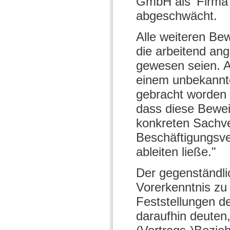
GmbH als 'Firma',
abgeschwächt.
Alle weiteren Be
die arbeitend an
gewesen seien. A
einem unbekannten
gebracht worden 
dass diese Bewei
konkreten Sachve
Beschäftigungsv
ableiten ließe."
Der gegenständli
Vorerkenntnis zu
Feststellungen d
daraufhin deute