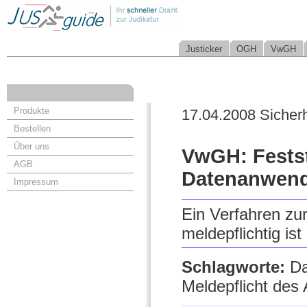
Justicker
OGH
VwGH
Produkte
17.04.2008 Sicherh
Bestellen
Über uns
VwGH: Festst
AGB
Datenanwen
Impressum
Ein Verfahren zu
meldepflichtig is
Schlagworte:
Da
Meldepflicht des