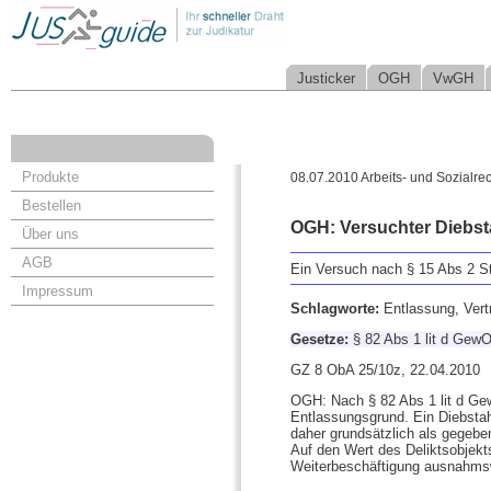
Justicker
OGH
VwGH
Produkte
08.07.2010 Arbeits- und Sozialrec
Bestellen
OGH: Versuchter Diebsta
Über uns
AGB
Ein Versuch nach § 15 Abs 2 StG
Impressum
Schlagworte:
Entlassung, Vert
Gesetze:
§ 82 Abs 1 lit d Gew
GZ 8 ObA 25/10z, 22.04.2010
OGH: Nach § 82 Abs 1 lit d Gew
Entlassungsgrund. Ein Diebstah
daher grundsätzlich als gegebe
Auf den Wert des Deliktsobjekt
Weiterbeschäftigung ausnahmsw