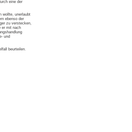
urch eine der
 wollte, unerlaubt
ern ebenso der
ger zu verstecken,
e er mit nach
tungshandlung
e- und
fall beurteilen.