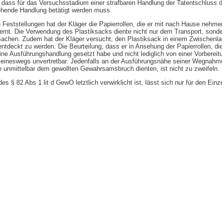
, dass für das Versuchsstadium einer strafbaren Handlung der Tatentschluss d
ehende Handlung betätigt werden muss.
Feststellungen hat der Kläger die Papierrollen, die er mit nach Hause nehmen
rnt. Die Verwendung des Plastiksacks diente nicht nur dem Transport, sond
Sachen. Zudem hat der Kläger versucht, den Plastiksack in einem Zwischenla
tdeckt zu werden. Die Beurteilung, dass er in Ansehung der Papierrollen, di
ine Ausführungshandlung gesetzt habe und nicht lediglich von einer Vorberei
keineswegs unvertretbar. Jedenfalls an der Ausführungsnähe seiner Wegnahm
 unmittelbar dem gewollten Gewahrsamsbruch dienten, ist nicht zu zweifeln.
 § 82 Abs 1 lit d GewO letztlich verwirklicht ist, lässt sich nur für den Einzel