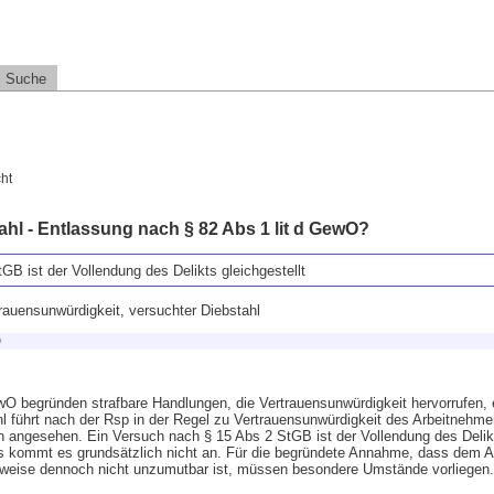
Suche
ht
hl - Entlassung nach § 82 Abs 1 lit d GewO?
B ist der Vollendung des Delikts gleichgestellt
rauensunwürdigkeit, versuchter Diebstahl
O
O begründen strafbare Handlungen, die Vertrauensunwürdigkeit hervorrufen, 
l führt nach der Rsp in der Regel zu Vertrauensunwürdigkeit des Arbeitnehmer
n angesehen. Ein Versuch nach § 15 Abs 2 StGB ist der Vollendung des Delikts
s kommt es grundsätzlich nicht an. Für die begründete Annahme, dass dem Ar
eise dennoch nicht unzumutbar ist, müssen besondere Umstände vorliegen.