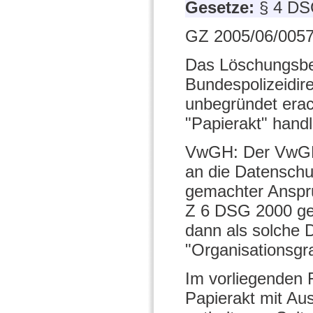
Gesetze:
§ 4 DS
GZ 2005/06/0057
Das Löschungsbeg
Bundespolizeidir
unbegründet erac
"Papierakt" hand
VwGH: Der VwGH 
an die Datensch
gemachter Anspruc
Z 6 DSG 2000 gel
dann als solche D
"Organisationsgra
Im vorliegenden 
Papierakt mit Au