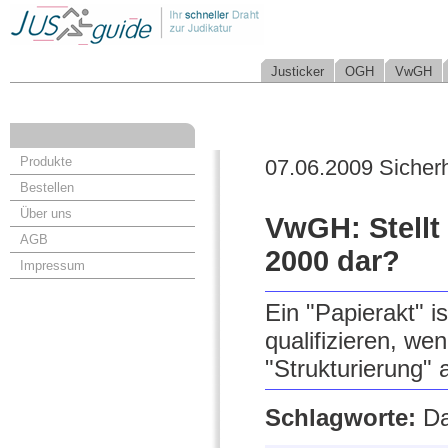
Justicker
OGH
VwGH
Produkte
07.06.2009 Sicherh
Bestellen
Über uns
VwGH: Stellt 
AGB
2000 dar?
Impressum
Ein "Papierakt" i
qualifizieren, w
"Strukturierung" 
Schlagworte:
Da