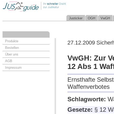
Justicker
OGH
VwGH
Produkte
27.12.2009 Sicherh
Bestellen
Über uns
VwGH: Zur Ve
AGB
12 Abs 1 Waf
Impressum
Ernsthafte Selbs
Waffenverbotes
Schlagworte:
Wa
Gesetze:
§ 12 W