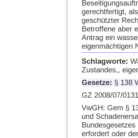
Beseitigungsauft
gerechtfertigt, a
geschützter Recht
Betroffene aber 
Antrag ein wasser
eigenmächtigen N
Schlagworte:
Wa
Zustandes,, eig
Gesetze:
§ 138
GZ 2008/07/0131
VwGH: Gem § 138
und Schadenersat
Bundesgesetzes ü
erfordert oder de