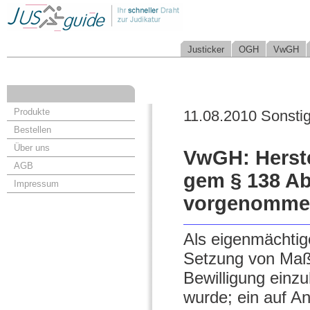
Justicker
OGH
VwGH
Produkte
11.08.2010 Sonsti
Bestellen
Über uns
VwGH: Herst
AGB
gem § 138 Ab
Impressum
vorgenommen
Als eigenmächtig
Setzung von Maßn
Bewilligung einzu
wurde; ein auf An