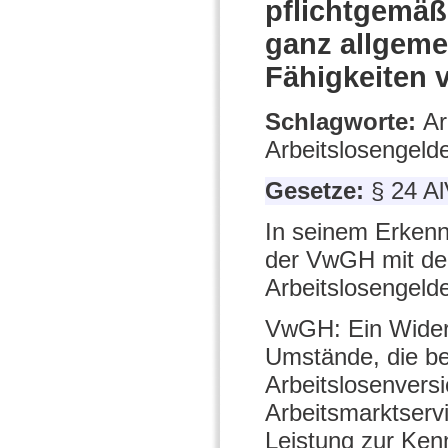
pflichtgemäß
ganz allgemei
Fähigkeiten 
Schlagworte:
Ar
Arbeitslosengeld
Gesetze:
§ 24 A
In seinem Erkenn
der VwGH mit der
Arbeitslosengelde
VwGH: Ein Widerr
Umstände, die be
Arbeitslosenversi
Arbeitsmarktserv
Leistung zur Ken