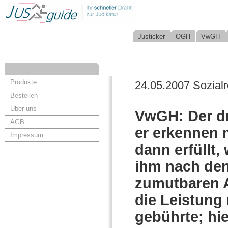
Justicker
OGH
VwGH
Produkte
24.05.2007 Sozialr
Bestellen
Über uns
VwGH: Der dr
AGB
er erkennen m
Impressum
dann erfüllt
ihm nach den
zumutbaren A
die Leistung 
gebührte; hi