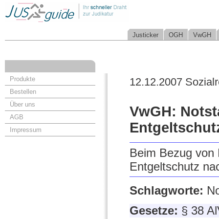
Justicker
OGH
VwGH
Produkte
12.12.2007 Sozialr
Bestellen
Über uns
VwGH: Notsta
AGB
Entgeltschut
Impressum
Beim Bezug von N
Entgeltschutz na
Schlagworte:
No
Gesetze:
§ 38 A