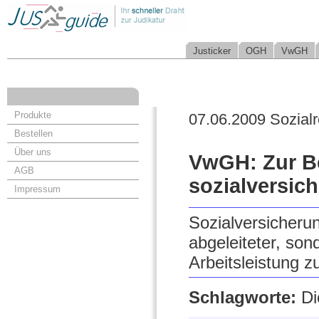
Justicker
OGH
VwGH
Produkte
07.06.2009 Sozialr
Bestellen
Über uns
VwGH: Zur B
AGB
sozialversic
Impressum
Sozialversicherun
abgeleiteter, son
Arbeitsleistung z
Schlagworte:
Di