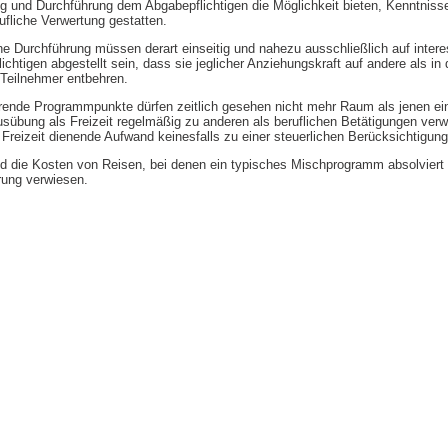
 und Durchführung dem Abgabepflichtigen die Möglichkeit bieten, Kenntnisse
ufliche Verwertung gestatten.
 Durchführung müssen derart einseitig und nahezu ausschließlich auf intere
chtigen abgestellt sein, dass sie jeglicher Anziehungskraft auf andere als in 
e Teilnehmer entbehren.
erende Programmpunkte dürfen zeitlich gesehen nicht mehr Raum als jenen e
sübung als Freizeit regelmäßig zu anderen als beruflichen Betätigungen verw
r Freizeit dienende Aufwand keinesfalls zu einer steuerlichen Berücksichtigung
die Kosten von Reisen, bei denen ein typisches Mischprogramm absolviert w
rung verwiesen.