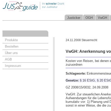
Justicker
OGH
VwGH
Produkte
24.11.2008 Steuerrecht
Bestellen
VwGH: Anerkennung von
Über uns
AGB
Kosten von Reisen, bei denen e
zuzuordnen
Impressum
Schlagworte:
Einkommensteuer
Gesetze:
§ 16 EStG, § 20 ESt
GZ 2008/15/0032, 24.09.2008
VwGH: Zur steuerlichen Anerke
Aufwendungen für die Lebensfüh
kumulativ vor: 1) Planung und 
sonst in einer Weise, die die z