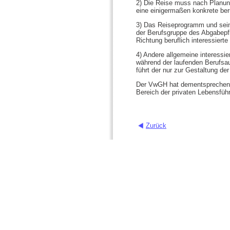
2) Die Reise muss nach Planung
eine einigermaßen konkrete ber
3) Das Reiseprogramm und seine
der Berufsgruppe des Abgabepfli
Richtung beruflich interessiert
4) Andere allgemeine interessi
während der laufenden Berufsau
führt der nur zur Gestaltung de
Der VwGH hat dementsprechend 
Bereich der privaten Lebensfüh
Zurück