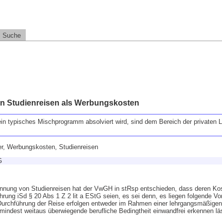
Suche
 Studienreisen als Werbungskosten
in typisches Mischprogramm absolviert wird, sind dem Bereich der privaten 
, Werbungskosten, Studienreisen
G
nnung von Studienreisen hat der VwGH in stRsp entschieden, dass deren Kos
rung iSd § 20 Abs 1 Z 2 lit a EStG seien, es sei denn, es liegen folgende V
Durchführung der Reise erfolgen entweder im Rahmen einer lehrgangsmäßigen
umindest weitaus überwiegende berufliche Bedingtheit einwandfrei erkennen lä