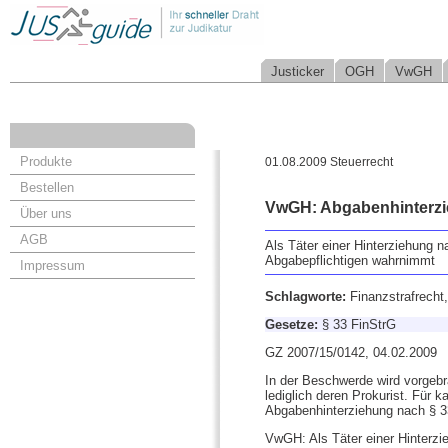
Justicker
OGH
VwGH
Produkte
01.08.2009 Steuerrecht
Bestellen
VwGH: Abgabenhinterzi
Über uns
AGB
Als Täter einer Hinterziehung n
Abgabepflichtigen wahrnimmt
Impressum
Schlagworte:
Finanzstrafrecht
Gesetze:
§ 33 FinStrG
GZ 2007/15/0142, 04.02.2009
In der Beschwerde wird vorgeb
lediglich deren Prokurist. Für
Abgabenhinterziehung nach § 33
VwGH: Als Täter einer Hinterzi