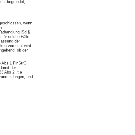
cht begründet,
sgeschlossen, wenn
en
Tathandlung iSd §
 für solche Fälle
rlassung der
ken versucht wird.
ingehend, ob der
3 Abs 1 FinStrG
damit der
3 Abs 2 lit a
oranmeldungen, und