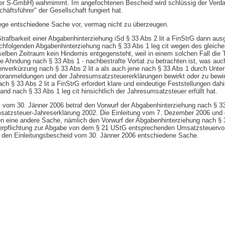
 der S-GmbH) wahrnimmt. Im angefochtenen Bescheid wird schlüssig der Verda
häftsführer" der Gesellschaft fungiert hat.
iege entschiedene Sache vor, vermag nicht zu überzeugen.
rafbarkeit einer Abgabenhinterziehung iSd § 33 Abs 2 lit a FinStrG dann au
nachfolgenden Abgabenhinterziehung nach § 33 Abs 1 leg cit wegen des gleich
elben Zeitraum kein Hindernis entgegensteht, weil in einem solchen Fall die 
 die Ahndung nach § 33 Abs 1 - nachbestrafte Vortat zu betrachten ist, was auch
benverkürzung nach § 33 Abs 2 lit a als auch jene nach § 33 Abs 1 durch Unte
oranmeldungen und der Jahresumsatzsteuererklärungen bewirkt oder zu bewir
ch § 33 Abs 2 lit a FinStrG erfordert klare und eindeutige Feststellungen dah
and nach § 33 Abs 1 leg cit hinsichtlich der Jahresumsatzsteuer erfüllt hat.
 vom 30. Jänner 2006 betraf den Vorwurf der Abgabenhinterziehung nach § 3
msatzsteuer-Jahreserklärung 2002. Die Einleitung vom 7. Dezember 2006 und 
n eine andere Sache, nämlich den Vorwurf der Abgabenhinterziehung nach § 3
Verpflichtung zur Abgabe von dem § 21 UStG entsprechenden Umsatzsteuerv
n den Einleitungsbescheid vom 30. Jänner 2006 entschiedene Sache.