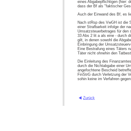
eines Abgabepflichtigen (hier:
dass der Bf als "faktischer Gesc
Auch der Einwand des Bf, es l
Nach stRsp des VwGH ist die St
einer Strafbarkeit infolge der 
Umsatzsteuerbetrages für den s
33 Abs 2 lit a als eine - durch
gilt, in denen sowohl die Abga
Einbringung der Umsatzsteuerv
Eine Bestrafung eines Täters na
Täter nicht ohnehin den Tatbest
Die Einleitung des Finanzamtes
durch die Nichtabgabe einer U
angefochtene Bescheid betreffe
FinStrG durch Verletzung der 
sohin keine im Verfahren gege
Zurück