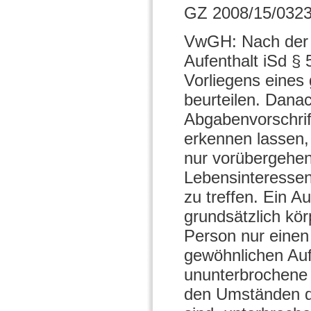
GZ 2008/15/0323
VwGH: Nach der 
Aufenthalt iSd §
Vorliegens eines
beurteilen. Dana
Abgabenvorschrift
erkennen lassen,
nur vorübergehend
Lebensinteressen 
zu treffen. Ein A
grundsätzlich kör
Person nur einen
gewöhnlichen Aufe
ununterbrochene 
den Umständen de