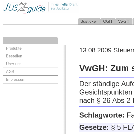
Justicker
OGH
VwGH
Produkte
13.08.2009 Steuer
Bestellen
Über uns
VwGH: Zum st
AGB
Impressum
Der ständige Auf
Gesichtspunkten 
nach § 26 Abs 2 
Schlagworte:
Fa
Gesetze:
§ 5 FL