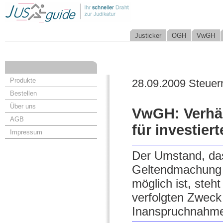
Justicker
OGH
VwGH
Produkte
28.09.2009 Steuer
Bestellen
Über uns
VwGH: Verhäl
AGB
für investier
Impressum
Der Umstand, das
Geltendmachung d
möglich ist, ste
verfolgten Zweck 
Inanspruchnahme 