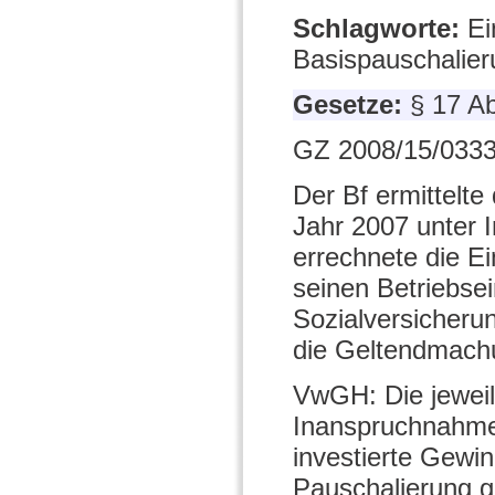
Schlagworte:
Ei
Basispauschalier
Gesetze:
§ 17 A
GZ 2008/15/0333
Der Bf ermittelte
Jahr 2007 unter 
errechnete die Ei
seinen Betriebs
Sozialversicherun
die Geltendmachu
VwGH: Die jeweili
Inanspruchnahme
investierte Gewi
Pauschalierung g