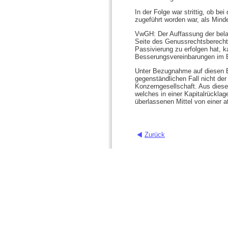
In der Folge war strittig, ob b
zugeführt worden war, als Min
VwGH: Der Auffassung der bela
Seite des Genussrechtsberechtigt
Passivierung zu erfolgen hat, k
Besserungsvereinbarungen im Bi
Unter Bezugnahme auf diesen Be
gegenständlichen Fall nicht der
Konzerngesellschaft. Aus diese
welches in einer Kapitalrückla
überlassenen Mittel von einer 
Zurück