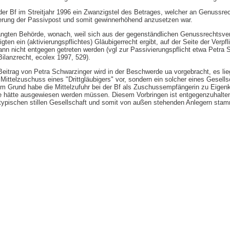
ei der Bf im Streitjahr 1996 ein Zwanzigstel des Betrages, welcher an Genussre
derung der Passivpost und somit gewinnerhöhend anzusetzen war.
ngten Behörde, wonach, weil sich aus der gegenständlichen Genussrechtsver
en ein (aktivierungspflichtes) Gläubigerrecht ergibt, auf der Seite der Verpfl
ann nicht entgegen getreten werden (vgl zur Passivierungspflicht etwa Petra 
lanzrecht, ecolex 1997, 529).
itrag von Petra Schwarzinger wird in der Beschwerde ua vorgebracht, es lie
 Mittelzuschuss eines "Drittgläubigers" vor, sondern ein solcher eines Gesells
m Grund habe die Mittelzufuhr bei der Bf als Zuschussempfängerin zu Eigenka
ge hätte ausgewiesen werden müssen. Diesem Vorbringen ist entgegenzuhalten
atypischen stillen Gesellschaft und somit von außen stehenden Anlegern sta