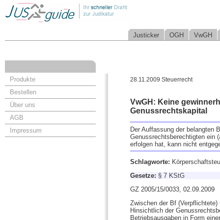
Justicker
OGH
VwGH
Produkte
28.11.2009 Steuerrecht
Bestellen
VwGH: Keine gewinnerh
Über uns
Genussrechtskapital
AGB
Der Auffassung der belangten 
Impressum
Genussrechtsberechtigten ein (a
erfolgen hat, kann nicht entgeg
Schlagworte:
Körperschaftsteu
Gesetze:
§ 7 KStG
GZ 2005/15/0033, 02.09.2009
Zwischen der Bf (Verpflichtete
Hinsichtlich der Genussrechtsb
Betriebsausgaben in Form einer