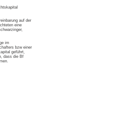
chtskapital
einbarung auf der
ichteten eine
Schwarzinger,
ge im
chafters bzw einer
pital geführt,
, dass die Bf
mmen.