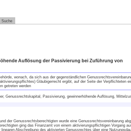
Suche
öhende Auflösung der Passivierung bei Zuführung von
Behörde, wonach, da sich aus der gegenständlichen Genussrechtsvereinbarung
ktivierungspflichtes) Gläubigerrecht ergibt, auf der Seite der Verpflichteten 
en getreten werden
er, Genussrechtskapital, Passivierung, gewinnerhöhende Auflösung, Mittelz
) und der Genussrechtsberechtigten wurde eine Genussrechtsvereinbarung ab
erechtigten ging das Finanzamt von einem aktivierungspflichtigen Vorgang aus
 linearen Abschreibung des aktivierten Genussrechtes über eine Nutzungsdau