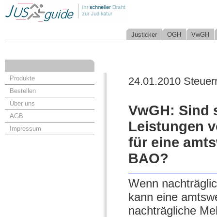
Justicker
OGH
VwGH
Produkte
24.01.2010 Steuer
Bestellen
Über uns
VwGH: Sind s
AGB
Leistungen 
Impressum
für eine amt
BAO?
Wenn nachträgli
kann eine amtsw
nachträgliche Me