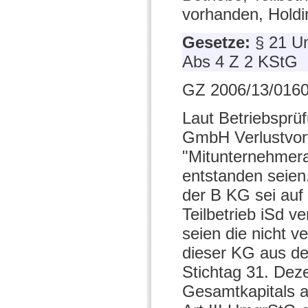
vorhanden, Holdi
Gesetze:
§ 21 U
Abs 4 Z 2 KStG
GZ 2006/13/0160
Laut Betriebsprü
GmbH Verlustvort
"Mitunternehmera
entstanden seien
der B KG sei auf
Teilbetrieb iSd 
seien die nicht 
dieser KG aus d
Stichtag 31. Dez
Gesamtkapitals 