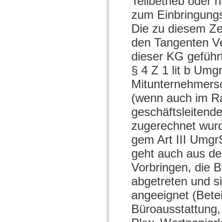
Teilbetrieb oder
zum Einbringungs
Die zu diesem Ze
den Tangenten V
dieser KG geführ
§ 4 Z 1 lit b Um
Mitunternehmersc
(wenn auch im Ra
geschäftsleitende
zugerechnet wur
gem Art III Umg
geht auch aus de
Vorbringen, die B
abgetreten und s
angeeignet (Bete
Büroausstattung