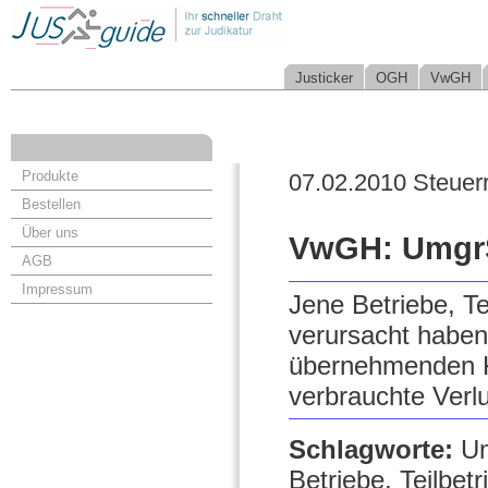
Justicker
OGH
VwGH
Produkte
07.02.2010 Steuer
Bestellen
Über uns
VwGH: UmgrSt
AGB
Impressum
Jene Betriebe, Te
verursacht haben
übernehmenden Kö
verbrauchte Verl
Schlagworte:
Um
Betriebe, Teilbe