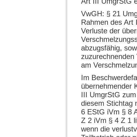
Art III UmgrStG 
VwGH: § 21 UmgrS
Rahmen des Art I
Verluste der übe
Verschmelzungsst
abzugsfähig, sowe
zuzurechnenden V
am Verschmelzung
Im Beschwerdefall
übernehmender Kö
III UmgrStG zum 
diesem Stichtag 
6 EStG iVm § 8 
Z 2 iVm § 4 Z 1 
wenn die verlustv