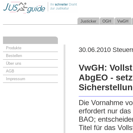
Justicker
OGH
VwGH
Produkte
30.06.2010 Steuer
Bestellen
Über uns
VwGH: Volls
AGB
AbgEO - setz
Impressum
Sicherstellu
Die Vornahme vo
erfordert nur da
BAO; entscheidend
Titel für das Vol