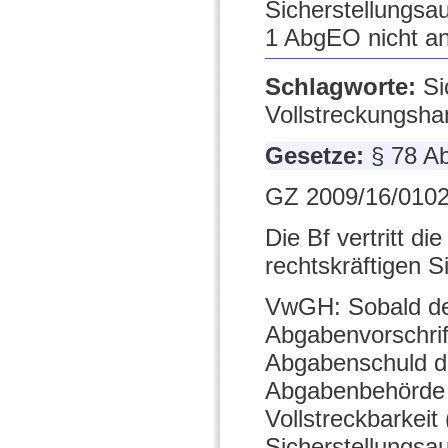
Sicherstellungsa
1 AbgEO nicht a
Schlagworte:
Si
Vollstreckungsha
Gesetze:
§ 78 A
GZ 2009/16/0102
Die Bf vertritt d
rechtskräftigen S
VwGH: Sobald der 
Abgabenvorschrift
Abgabenschuld d
Abgabenbehörde n
Vollstreckbarkeit
Sicherstellungsa