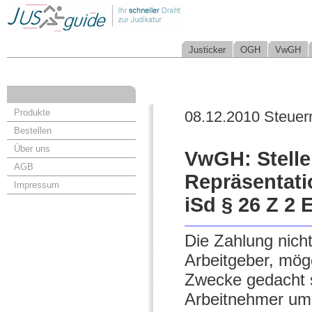
Justicker
OGH
VwGH
Produkte
08.12.2010 Steuer
Bestellen
Über uns
VwGH: Stelle
AGB
Repräsentati
Impressum
iSd § 26 Z 2 
Die Zahlung nich
Arbeitgeber, mög
Zwecke gedacht s
Arbeitnehmer um 