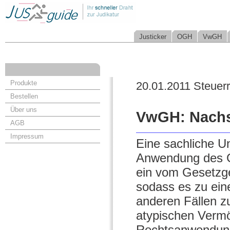
Justicker
OGH
VwGH
Produkte
20.01.2011 Steuer
Bestellen
Über uns
VwGH: Nachs
AGB
Impressum
Eine sachliche Un
Anwendung des G
ein vom Gesetzgeb
sodass es zu ein
anderen Fällen z
atypischen Vermö
Rechtsanwendung