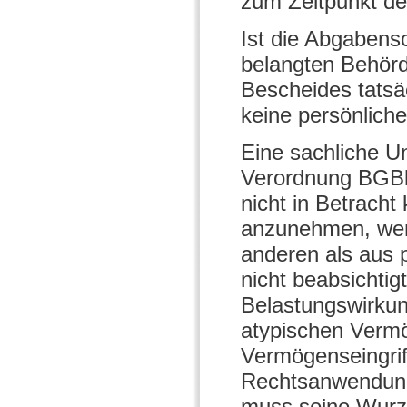
zum Zeitpunkt d
Ist die Abgabens
belangten Behörd
Bescheides tatsäc
keine persönliche
Eine sachliche Un
Verordnung BGBl 
nicht in Betrach
anzunehmen, wen
anderen als aus 
nicht beabsichtig
Belastungswirkun
atypischen Vermö
Vermögenseingrif
Rechtsanwendung
muss seine Wurz