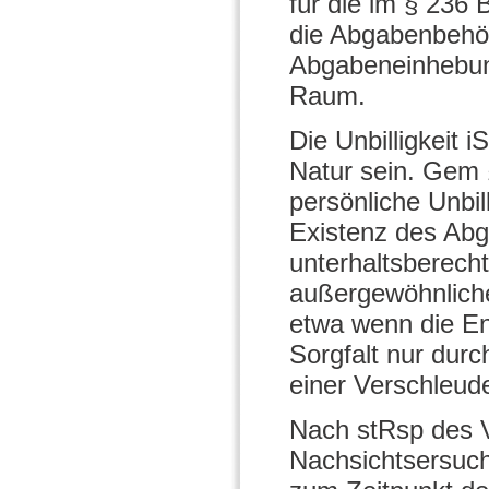
für die im § 23
die Abgabenbehörd
Abgabeneinhebung
Raum.
Die Unbilligkeit 
Natur sein. Gem 
persönliche Unbil
Existenz des Abg
unterhaltsberech
außergewöhnliche
etwa wenn die En
Sorgfalt nur dur
einer Verschleud
Nach stRsp des V
Nachsichtsersuc