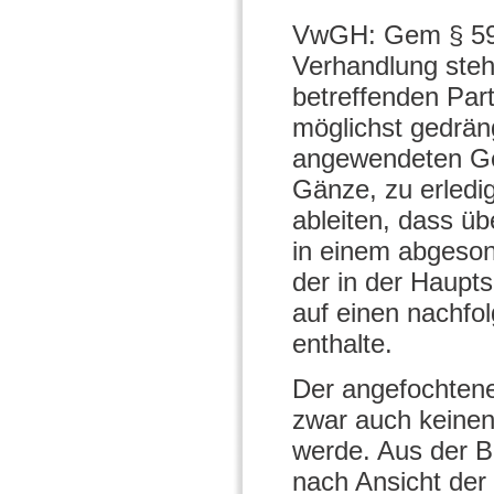
VwGH: Gem § 59 A
Verhandlung steh
betreffenden Parte
möglichst gedrän
angewendeten Ge
Gänze, zu erledi
ableiten, dass ü
in einem abgeso
der in der Haupt
auf einen nachfo
enthalte.
Der angefochtene
zwar auch keine
werde. Aus der Be
nach Ansicht der