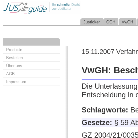
Justicker
OGH
VwGH
Produkte
15.11.2007 Verfah
Bestellen
Über uns
VwGH: Besch
AGB
Impressum
Die Unterlassung
Entscheidung in 
Schlagworte:
Be
Gesetze:
§ 59 A
GZ 2004/21/0035