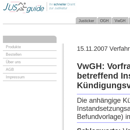
Justicker
OGH
VwGH
Produkte
15.11.2007 Verfah
Bestellen
Über uns
VwGH: Vorfr
AGB
betreffend 
Impressum
Kündigungsv
Die anhängige Kü
Instandsetzungsa
Befundvorlage) 