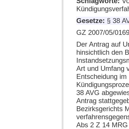
Schlagworte:
Vo
Kündigungsverfa
Gesetze:
§ 38 A
GZ 2007/05/0169
Der Antrag auf 
hinsichtlich den
Instandsetzungs
Art und Umfang v
Entscheidung im 
Kündigungsprozes
38 AVG abgewiese
Antrag stattgege
Bezirksgerichts M
verfahrensgegens
Abs 2 Z 14 MRG fü