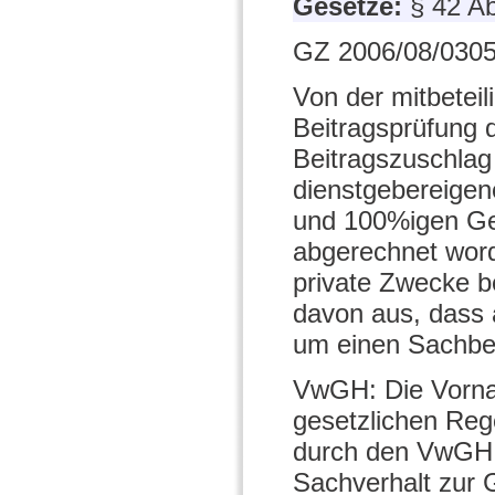
Gesetze:
§ 42 A
GZ 2006/08/0305
Von der mitbetei
Beitragsprüfung d
Beitragszuschlag
dienstgebereigen
und 100%igen Ges
abgerechnet wor
private Zwecke b
davon aus, dass a
um einen Sachb
VwGH: Die Vorna
gesetzlichen Rege
durch den VwGH n
Sachverhalt zur 