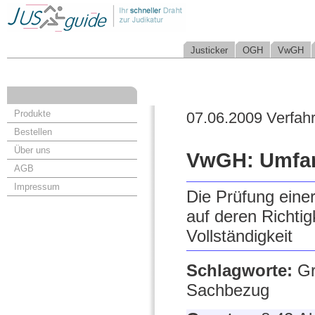
Justicker
OGH
VwGH
Produkte
07.06.2009 Verfah
Bestellen
Über uns
VwGH: Umfan
AGB
Impressum
Die Prüfung eine
auf deren Richtig
Vollständigkeit
Schlagworte:
Gr
Sachbezug