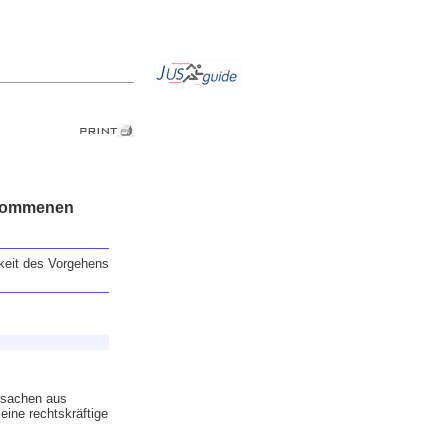
rnommenen
keit des Vorgehens
lssachen aus
ine rechtskräftige