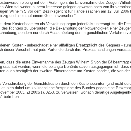
Kostenvorschreibung mit dem Vorbringen, die Einvernahme des Zeugen Wilhe
en Wien sei weder in ihrem Interesse gelegen gewesen noch von ihr veranlas
ugen Wilhelm S vor dem Bezirksgericht für Handelssachen am 12. Juli 2006 b
inzig und allein auf einem Gerichtsversehen".
s dem Kostenbeamten als Verwaltungsorgan jedenfalls untersagt ist, die Rec
des Richters zu überprüfen; die Bekämpfung der Notwendigkeit einer Zeug
chreibung, sondern nur durch Ausschöpfung der im gerichtlichen Verfahren v
denen Kosten - unbeschadet einer allfälligen Ersatzpflicht des Gegners - zun
ch dieser Vorschrift hat jede Partei die durch ihre Prozesshandlungen verurs
tten, dass die erste Einvernahme des Zeugen Wilhelm S von der Bf beantragt 
ig erachtet werden, wenn die belangte Behörde davon ausgegangen ist, dass 
en auch bezüglich der zweiten Einvernahme um Kosten handelt, die von der 
e Vorschreibung der Gerichtskosten durch den Kostenbeamten (und nicht durc
 es sich dabei um zivilrechtliche Ansprüche des Bundes gegen eine Prozesspa
November 2003, Zl 2003/17/0253, zu verweisen, wonach derartige Angelegenhe
s" betreffen.