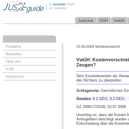
Justicker
OGH
VwGH
Produkte
15.09.2009 Verfahrensrecht
Bestellen
VwGH: Kostenvorschrei
Über uns
Zeugen?
AGB
Dem Kostenbeamten als Verwalt
Impressum
des Richters zu überprüfen
Schlagworte:
Gerichtliches Ei
Gesetze:
§ 1 GEG, § 2 GEG
GZ 2006/17/0149, 03.07.2009
Unstrittig ist, dass die Koste
Amtsgeldern berichtigt wurden
Entscheidung über die Kosteners