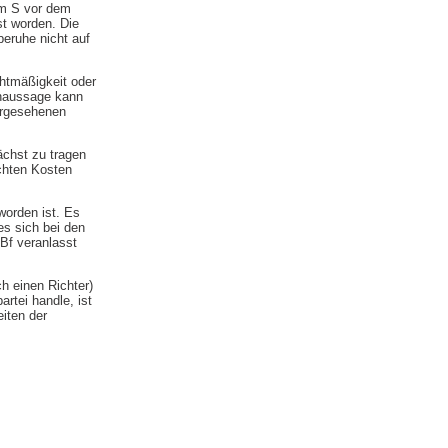
lm S vor dem
st worden. Die
eruhe nicht auf
htmäßigkeit oder
enaussage kann
orgesehenen
ächst zu tragen
achten Kosten
worden ist. Es
es sich bei den
Bf veranlasst
h einen Richter)
rtei handle, ist
iten der