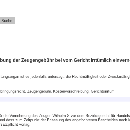
Suche
bung der Zeugengebühr bei vom Gericht irrtümlich einve
ungsorgan ist es jedenfalls untersagt, die Rechtmäßigkeit oder Zweckmäßig
nbringungsrecht, Zeugengebühr, Kostenvorschreibung, Gerichtsirrtum
n für die Vernehmung des Zeugen Wilhelm S vor dem Bezirksgericht für Hande
 und dass zum Zeitpunkt der Erlassung des angefochtenen Bescheides noch ke
atzpflicht vorlag.