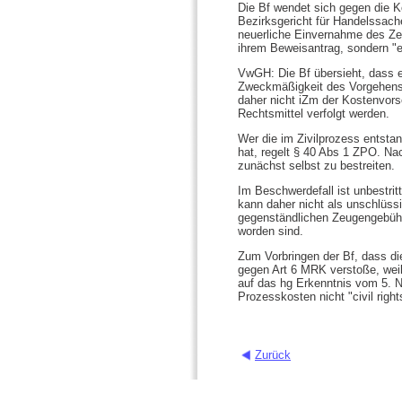
Die Bf wendet sich gegen die 
Bezirksgericht für Handelssach
neuerliche Einvernahme des Ze
ihrem Beweisantrag, sondern "e
VwGH: Die Bf übersieht, dass e
Zweckmäßigkeit des Vorgehens 
daher nicht iZm der Kostenvors
Rechtsmittel verfolgt werden.
Wer die im Zivilprozess entstan
hat, regelt § 40 Abs 1 ZPO. Na
zunächst selbst zu bestreiten.
Im Beschwerdefall ist unbestri
kann daher nicht als unschlüss
gegenständlichen Zeugengebühr
worden sind.
Zum Vorbringen der Bf, dass di
gegen Art 6 MRK verstoße, weil
auf das hg Erkenntnis vom 5. 
Prozesskosten nicht "civil right
Zurück