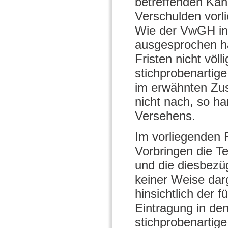
betreffenden Kanz
Verschulden vorli
Wie der VwGH in
ausgesprochen ha
Fristen nicht völl
stichprobenartig
im erwähnten Zus
nicht nach, so h
Versehens.
Im vorliegenden 
Vorbringen die T
und die diesbezüg
keiner Weise dar
hinsichtlich der
Eintragung in de
stichprobenartige