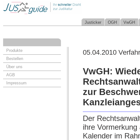
Justicker
OGH
VwGH
Produkte
05.04.2010 Verfah
Bestellen
Über uns
VwGH: Wieder
AGB
Rechtsanwalt 
Impressum
zur Beschwer
Kanzleianges
Der Rechtsanwalt 
ihre Vormerkung 
Kalender im Rahm