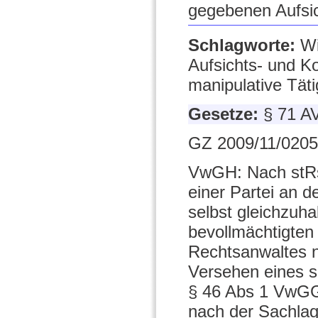
gegebenen Aufsic
Schlagworte:
Wi
Aufsichts- und Ko
manipulative Täti
Gesetze:
§ 71 A
GZ 2009/11/0205
VwGH: Nach stRs
einer Partei an 
selbst gleichzuha
bevollmächtigten
Rechtsanwaltes n
Versehen eines so
§ 46 Abs 1 VwGG
nach der Sachla