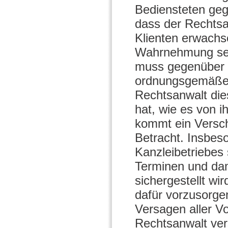
Bediensteten geg
dass der Rechtsa
Klienten erwachse
Wahrnehmung sein
muss gegenüber d
ordnungsgemäße E
Rechtsanwalt die
hat, wie es von 
kommt ein Versch
Betracht. Insbes
Kanzleibetriebes 
Terminen und dam
sichergestellt wi
dafür vorzusorge
Versagen aller V
Rechtsanwalt ver