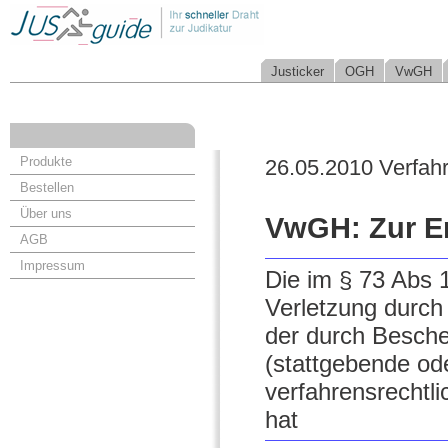
Justicker
OGH
VwGH
Produkte
26.05.2010 Verfah
Bestellen
Über uns
VwGH: Zur En
AGB
Impressum
Die im § 73 Abs 
Verletzung durch 
der durch Beschei
(stattgebende od
verfahrensrechtl
hat