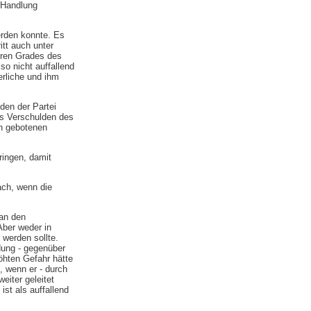
 Handlung
erden konnte. Es
itt auch unter
eren Grades des
so nicht auffallend
erliche und ihm
den der Partei
as Verschulden des
ch gebotenen
ringen, damit
ach, wenn die
 an den
Aber weder in
werden sollte.
dung - gegenüber
öhten Gefahr hätte
 wenn er - durch
eiter geleitet
st als auffallend