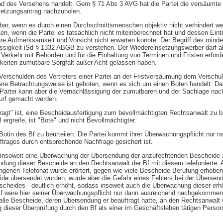
ad des Versehens handelt. Gem § 71 Abs 3 AVG hat die Partei die versäumte
setzungsantrag nachzuholen.
bar, wenn es durch einen Durchschnittsmenschen objektiv nicht verhindert w
en, wenn die Partei es tatsächlich nicht miteinberechnet hat und dessen Eintr
e Aufmerksamkeit und Vorsicht nicht erwarten konnte. Der Begriff des mind
lässigkeit iSd § 1332 ABGB zu verstehen. Der Wiedereinsetzungswerber darf al
 Verkehr mit Behörden und für die Einhaltung von Terminen und Fristen erford
keiten zumutbare Sorgfalt außer Acht gelassen haben.
rschulden des Vertreters einer Partei an der Fristversäumung dem Verschul
dere Betrachtungsweise ist geboten, wenn es sich um einen Boten handelt: D
der Partei kann aber die Vernachlässigung der zumutbaren und der Sachlage na
urf gemacht werden.
tragt" ist, eine Bescheidausfertigung zum bevollmächtigten Rechtsanwalt zu b
ergreife, ist "Bote" und nicht Bevollmächtigter.
 Botin des Bf zu beurteilen. Die Partei kommt ihrer Überwachungspflicht nur n
ftrages durch entsprechende Nachfrage gesichert ist.
ar insoweit eine Überwachung der Übersendung der anzufechtenden Bescheide
dung dieser Bescheide an den Rechtsanwalt der Bf mit diesem telefonierte. 
enen Telefonat wurde erörtert, gegen wie viele Bescheide Berufung erhoben 
de übersendet wurden, wurde aber die Gefahr eines Fehlers bei der Übersen
cheides - deutlich erhöht, sodass insoweit auch die Überwachung dieser erh
Bf wäre hier seiner Überwachungspflicht nur dann ausreichend nachgekommen,
 alle Bescheide, deren Übersendung er beauftragt hatte, an den Rechtsanwalt w
dieser Überprüfung durch den Bf als einer im Geschäftsleben tätigen Person i