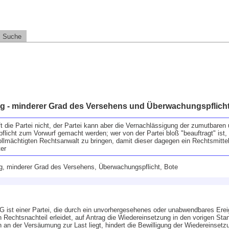
Suche
 - minderer Grad des Versehens und Überwachungspflich
t die Partei nicht, der Partei kann aber die Vernachlässigung der zumutbaren
icht zum Vorwurf gemacht werden; wer von der Partei bloß "beauftragt" ist, 
lmächtigten Rechtsanwalt zu bringen, damit dieser dagegen ein Rechtsmittel e
ter
g, minderer Grad des Versehens, Überwachungspflicht, Bote
st einer Partei, die durch ein unvorhergesehenes oder unabwendbares Ereig
Rechtsnachteil erleidet, auf Antrag die Wiedereinsetzung in den vorigen Stan
 an der Versäumung zur Last liegt, hindert die Bewilligung der Wiedereinsetz