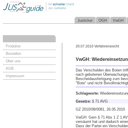
Justicker
OGH
VwGH
Produkte
20.07.2010 Verfahrensrecht
Bestellen
VwGH: Wiedereinsetzung
Über uns
AGB
Das Verschulden des Boten triff
nach gebotenen Überwachungspfl
Impressum
Bescheidausfertigung zum bevol
"Bote" und nicht Bevollmächtig
Schlagworte:
Wiedereinsetzun
Gesetze:
§ 71 AVG
GZ 2010/08/0081, 26.05.2010
VwGH: Gem § 71 Abs 1 Z 1 AVG i
versäumt hat und dadurch einen 
Dass der Partei ein Verschulden