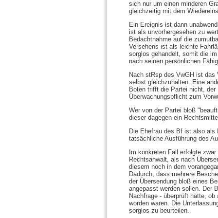
sich nur um einen minderen Gr
gleichzeitig mit dem Wiederein
Ein Ereignis ist dann unabwend
ist als unvorhergesehen zu wert
Bedachtnahme auf die zumutbar
Versehens ist als leichte Fahr
sorglos gehandelt, somit die im
nach seinen persönlichen Fähig
Nach stRsp des VwGH ist das Ve
selbst gleichzuhalten. Eine an
Boten trifft die Partei nicht, 
Überwachungspflicht zum Vorw
Wer von der Partei bloß "beauf
dieser dagegen ein Rechtsmittel 
Die Ehefrau des Bf ist also als
tatsächliche Ausführung des Au
Im konkreten Fall erfolgte zw
Rechtsanwalt, als nach Übersen
diesem noch in dem vorangegang
Dadurch, dass mehrere Beschei
der Übersendung bloß eines Bes
angepasst werden sollen. Der 
Nachfrage - überprüft hätte, ob
worden waren. Die Unterlassung 
sorglos zu beurteilen.