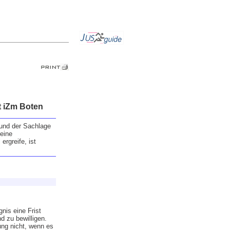
t iZm Boten
 und der Sachlage
eine
rgreife, ist
nis eine Frist
d zu bewilligen.
ung nicht, wenn es